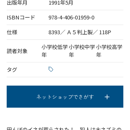
出版年月
1991年5月
ISBNコード
978-4-406-01959-0
仕様
8393／ Ａ５判上製／ 118P
小学校低学
小学校中学
小学校高学
読者対象
年
年
年
タグ
ネットショップでさがす
田んぼのイネが荒らされた！ 犯人は大ネズミの