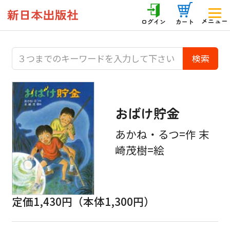
メニュー
ログイン
カート
おばけ貯金
あかね・るつ=作 末
崎茂樹=絵
定価1,430円（本体1,300円）