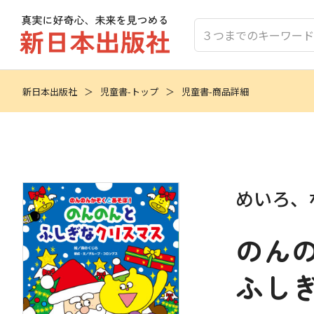
新日本出版社
児童書-トップ
児童書-商品詳細
めいろ、
のん
ふし