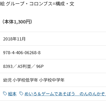
絵 グループ・コロンブス=構成・文
円（本体1,300円）
2018年11月
978-4-406-06268-8
8393／ A5判並／ 96P
幼児
小学校低学年
小学校中学年
絵本
めいろ＆ゲームであそぼう のんのんかぞ