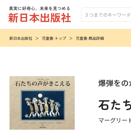
新日本出版社
児童書-トップ
児童書-商品詳細
爆弾をの
石た
マーグリート