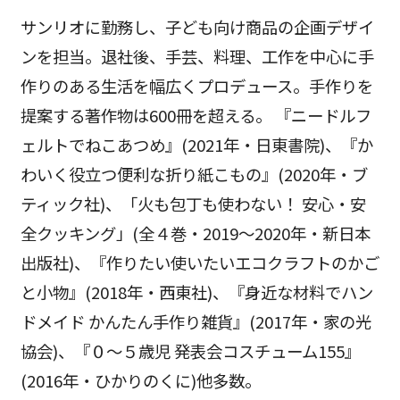
サンリオに勤務し、子ども向け商品の企画デザイ
ンを担当。退社後、手芸、料理、工作を中心に手
作りのある生活を幅広くプロデュース。手作りを
提案する著作物は600冊を超える。 『ニードルフ
ェルトでねこあつめ』(2021年・日東書院)、『か
わいく役立つ便利な折り紙こもの』(2020年・ブ
ティック社)、「火も包丁も使わない！ 安心・安
全クッキング」(全４巻・2019～2020年・新日本
出版社)、『作りたい使いたいエコクラフトのかご
と小物』(2018年・西東社)、『身近な材料でハン
ドメイド かんたん手作り雑貨』(2017年・家の光
協会)、『０～５歳児 発表会コスチューム155』
(2016年・ひかりのくに)他多数。