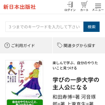
メニュー
ログイン
カート
ご利用ガイド
関連タグから探す
楽しんで学ぶ、自分のやりた
いこと見つける
学びの一歩大学の
主人公になる
和田寿博=著 河音琢
郎=著 上瀧真生=著