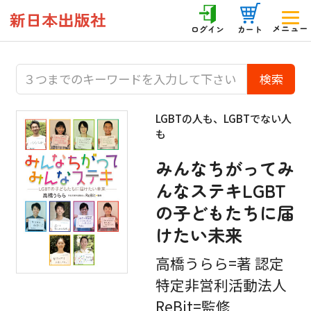
メニュー
ログイン
カート
LGBTの人も、LGBTでない人
も
みんなちがってみ
んなステキLGBT
の子どもたちに届
けたい未来
高橋うらら=著 認定
特定非営利活動法人
ReBit=監修