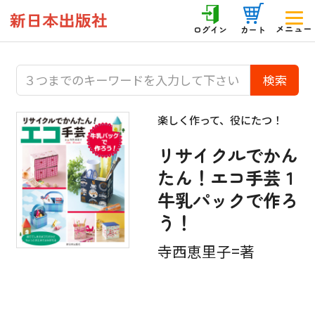
メニュー
ログイン
カート
楽しく作って、役にたつ！
リサイクルでかん
たん！エコ手芸１
牛乳パックで作ろ
う！
寺西恵里子=著