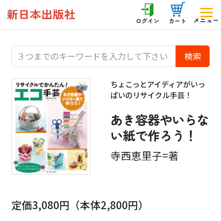
メニュー
ログイン
カート
ちょこっとアイディアがいっ
ぱいのリサイクル手芸！
あき容器やいらな
い紙で作ろう！
寺西恵里子=著
定価3,080円（本体2,800円）