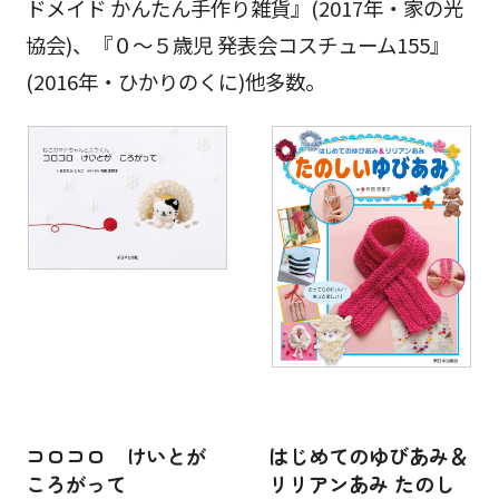
ドメイド かんたん手作り雑貨』(2017年・家の光
協会)、『０～５歳児 発表会コスチューム155』
(2016年・ひかりのくに)他多数。
コロコロ けいとが
はじめてのゆびあみ＆
ころがって
リリアンあみ たのし