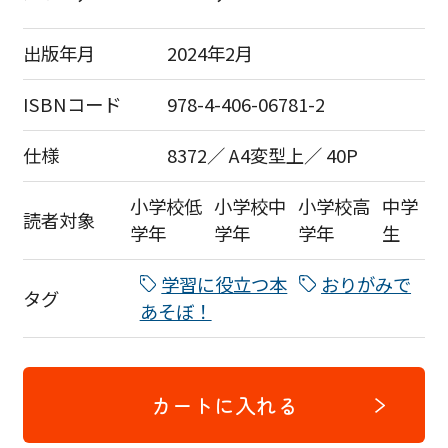
出版年月
2024年2月
ISBNコード
978-4-406-06781-2
仕様
8372／ A4変型上／ 40P
小学校低
小学校中
小学校高
中学
読者対象
学年
学年
学年
生
学習に役立つ本
おりがみで
タグ
あそぼ！
カートに入れる