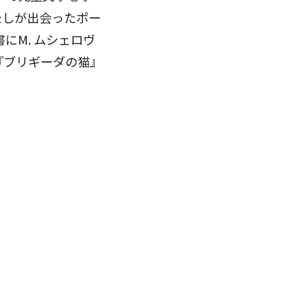
たしが出会ったポー
にM. ムシェロヴ
カ『ブリギーダの猫』