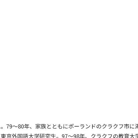
。79～80年、家族とともにポーランドのクラクフ市に滞
、東京外国語大学研究生。97～98年、クラクフの教育大