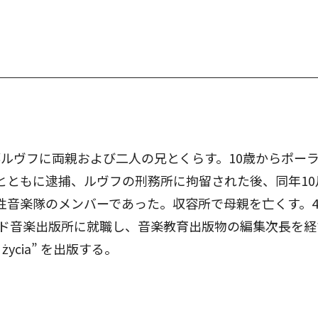
郷ルヴフに両親および二人の兄とくらす。10歳からポー
とともに逮捕、ルヴフの刑務所に拘留された後、同年1
性音楽隊のメンバーであった。収容所で母親を亡くす。4
ド音楽出版所に就職し、音楽教育出版物の編集次長を経
życia” を出版する。