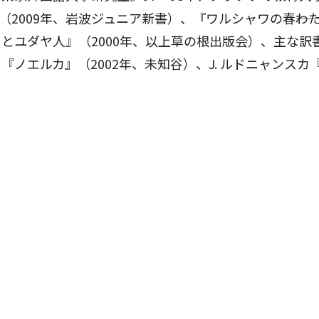
2009年、岩波ジュニア新書）、『ワルシャワの春――わ
フとユダヤ人』（2000年、以上草の根出版会）、主な訳書
『ノエルカ』（2002年、未知谷）、J. ルドニャンス