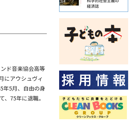
ランド音楽協会高等
0月にアウシュヴィ
5年5月、自由の身
て、75年に退職。