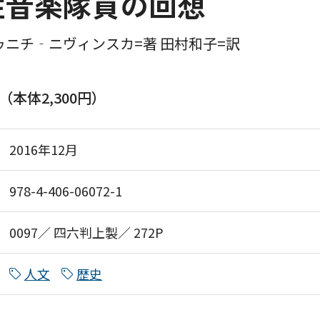
性音楽隊員の回想
ニチ‐ニヴィンスカ=著 田村和子=訳
円（本体2,300円）
2016年12月
978-4-406-06072-1
0097／ 四六判上製／ 272P
人文
歴史