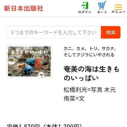
メニュー
ログイン
カート
カニ、カメ、トリ、サカナ、
そしてクジラにいやされる
奄美の海は生きも
のいっぱい
松橋利光=写真 木元
侑菜=文
定価1,870円（本体1,700円）