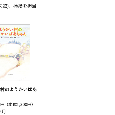
ス館)、挿絵を担当
村のようかいばあ
0円
（本体1,300円）
2月