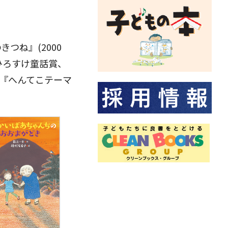
つね』(2000
ひろすけ童話賞、
』『へんてこテーマ