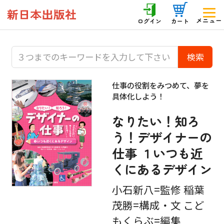
メニュー
ログイン
カート
仕事の役割をみつめて、夢を
具体化しよう！
なりたい！知ろ
う！デザイナーの
仕事 １いつも近
くにあるデザイン
小石新八=監修 稲葉
茂勝=構成・文 こど
もくらぶ=編集