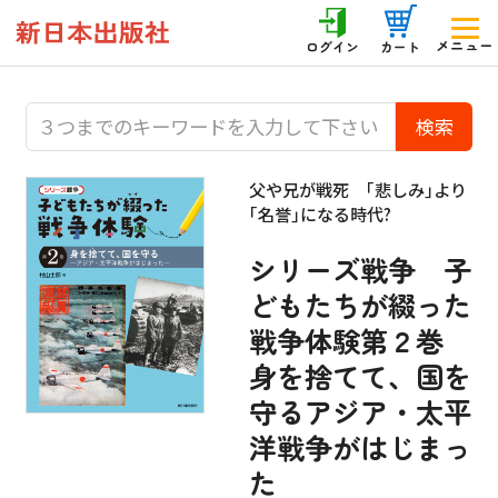
メニュー
ログイン
カート
父や兄が戦死 ｢悲しみ｣より
｢名誉｣になる時代?
シリーズ戦争 子
どもたちが綴った
戦争体験第２巻
身を捨てて、国を
守るアジア・太平
洋戦争がはじまっ
た