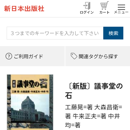
メニュー
ログイン
カート
ご利用ガイド
関連タグから探す
〔新版〕議事堂の
石
工藤晃=著 大森昌衛=
著 牛来正夫=著 中井
均=著