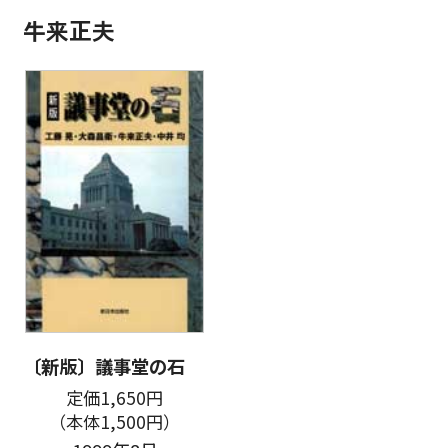
牛来正夫
〔新版〕議事堂の石
定価1,650円
（本体1,500円）