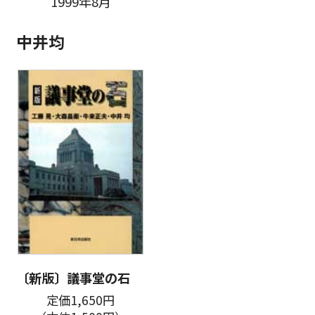
1999年8月
中井均
〔新版〕議事堂の石
定価1,650円