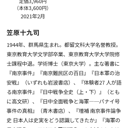
定価3,960円
（本体3,600円）
2021年2月
笠原十九司
1944年、群馬県生まれ。都留文科大学名誉教授。
東京教育大学文学部卒業、東京教育大学大学院修
士課程中退。学術博士（東京大学）。主な著書に
『南京事件』『南京難民区の百日』『日本軍の治
安戦』（いずれも岩波書店）、『体験者27 人が語
る南京事件』『日中戦争全史（上・下）』（とも
に高文研）、『日中全面戦争と海軍―─パナイ号
事件の真相』（青木書店）、『増補 南京事件論争
史 日本人は史実をどう認識してきたか』『海軍の