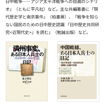
日中戦争─―アジア太平洋戦争への自滅のシナリ
オ』（ともに平凡社）など。主な共編著書に『現
代歴史学と南京事件』（柏書房）、『戦争を知ら
ない国民のための日中歴史認識 『日中歴史共同研
究<近現代史>』を読む』（勉誠出版）など。