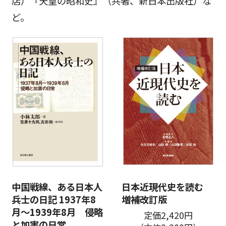
店）『天皇の昭和史』（共著、新日本出版社）な
ど。
中国戦線、ある日本人
日本近現代史を読む
兵士の日記 1937年8
増補改訂版
月～1939年8月 侵略
定価2,420円
と加害の日常