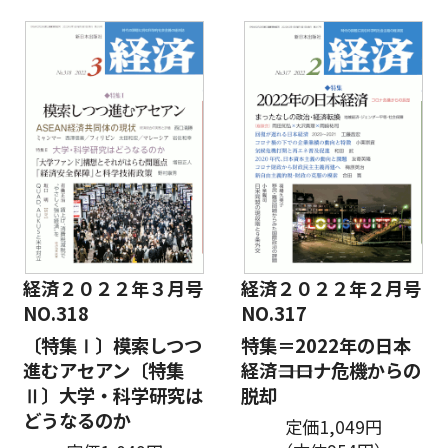
経済２０２２年３月号
経済２０２２年２月号
NO.318
NO.317
〔特集Ⅰ〕模索しつつ
特集＝2022年の日本
進むアセアン〔特集
経済――コロナ危機からの
Ⅱ〕大学・科学研究は
脱却
どうなるのか
定価1,049円